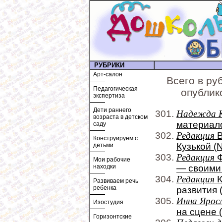
РУБРИКИ
Арт-салон
Всего в ру
Педагогическая
опублик
экспертиза
Дети раннего
Надежда 
возраста в детском
материало
саду
Редакция
В
Конструируем с
Кузькой (
детьми
Редакция
Ф
Мои рабочие
находки
— своими 
Редакция
К
Развиваем речь
ребенка
развития 
Инна Ярос
Изостудия
на сцене 
Горизонтские