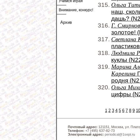
Учимся играя
Ольга Тит
Внимание, конкурс!
наш, скол
дашь? (N2
Архив
Г. Смирно
золотое! 
Светлана 
пластиков
Людмила Р
куклы (N2
Марина Але
Карелина
Г
родня (N2
Ольга Мих
цифры (N
1
2
3
4
5
6
7
8
9
1
Почтовый адрес:
121151, Москва, ул. Платов
Телефон:
+7 (495) 637-82-73
Электронный адрес:
periodical@1sept.ru