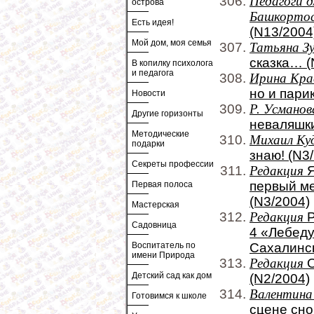
Педагоги д
острова
Башкорто
Есть идея!
(N13/2004
Мой дом, моя семья
Татьяна З
сказка… (
В копилку психолога
и педагога
Ирина Кра
но и пари
Новости
Р. Усманов
Другие горизонты
неваляшки
Методические
Михаил Ку
подарки
знаю! (N3
Секреты профессии
Редакция
Я
первый ме
Первая полоса
(N3/2004)
Мастерская
Редакция
Р
Садовница
4 «Лебеду
Воспитатель по
Сахалинск
имени Природа
Редакция
О
Детский сад как дом
(N2/2004)
Валентина
Готовимся к школе
сцене сно