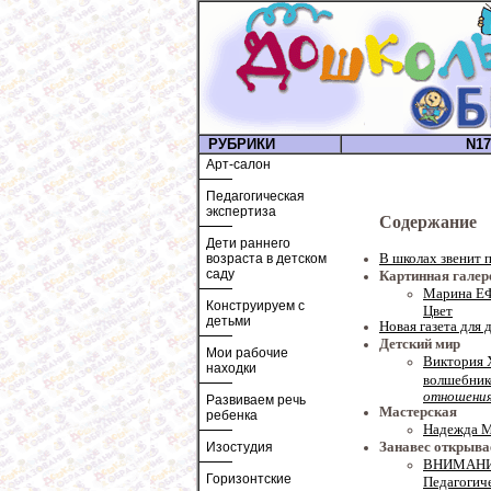
РУБРИКИ
N17
Арт-салон
Педагогическая
экспертиза
Содержание
Дети раннего
В школах звенит 
возраста в детском
саду
Картинная галер
Марина ЕФ
Конструируем с
Цвет
детьми
Новая газета для 
Детский мир
Мои рабочие
Виктория
находки
волшебник
отношения
Развиваем речь
Мастерская
ребенка
Надежда М
Занавес открыва
Изостудия
ВНИМАНИЕ
Горизонтские
Педагогич