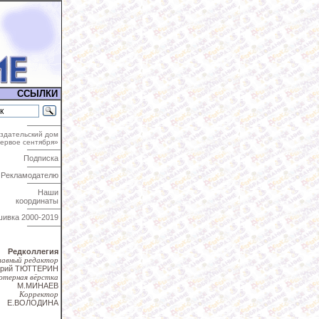
ССЫЛКИ
здательский дом
ервое сентября»
Подписка
Рекламодателю
Наши
координаты
шивка
2000-2019
Редколлегия
лавный редактор
трий ТЮТТЕРИН
ютерная вёрстка
М.МИНАЕВ
Корректор
Е.ВОЛОДИНА