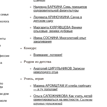
Надежда БАРКИНА Семь принципов
оздоровительной физкультуры
 семья
Людмила КРИНОЧКИНА Сауна в
детском саду
ихолога
Маргарита КУДРЯВЦЕВА Веники
ольховые, веники дубовые
Ирина СОСНИНА Многолетний опыт
онты
закаливания
е
Конкурс
Внимание: лотерея!
фессии
Родом из детства
са
Анатолий ЦИРУЛЬНИКОВ Записки
немолодого отца
Учись, играя
по
Марина АРОМШТАМ И хлеба горбушку
да
— и ту пополам!
ак дом
Ольга САПОЖНИКОВА Как учить детей
ориентироваться на местности.
Система
школе
игровых упражнений