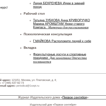
Лидия БЕКРЕНЕВА Идем в зимний
поход
нкурс!
Рабочий стол
Татьяна ЗУБКОВА Анна КРИВОРУЧКО
Марина АРОМШТАМ Уроки старого
Компаса..
Материал для рассказывания
Психологическая консультация
Г.МАЙКОВА Расположите людей к себе
Вкладка
Физкультурные досуги и спортивные
праздники.
Дню защитника Отечества
посвящается
й адрес:
121151, Москва, ул. Платовская, д. 4;
:
+7 (495) 637-82-73
нный адрес:
periodical@1sept.ru
Журнал Издательского дома «
Первое сентября
»
Издательский дом «Первое сентября»