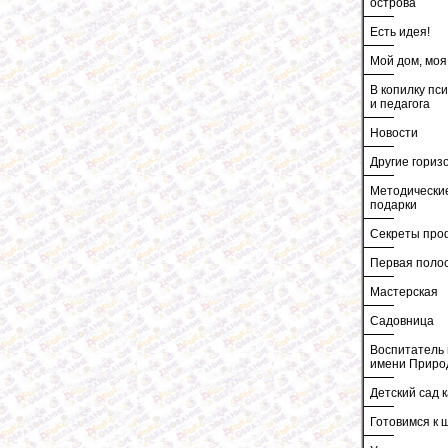
острова
Есть идея!
Мой дом, моя
В копилку пс
и педагога
Новости
Другие гориз
Методически
подарки
Секреты про
Первая поло
Мастерская
Садовница
Воспитатель 
имени Приро
Детский сад к
Готовимся к 