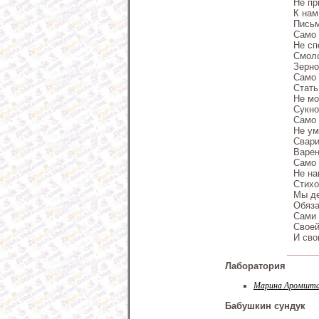
Не пр
К нам
Письм
Само
Не сп
Смол
Зерно
Само
Стать
Не м
Сукно
Само
Не ум
Свари
Варен
Само
Не на
Стихо
Мы де
Обяз
Сами 
Своей
И сво
Лаборатория
Марина Аромшт
Бабушкин сундук