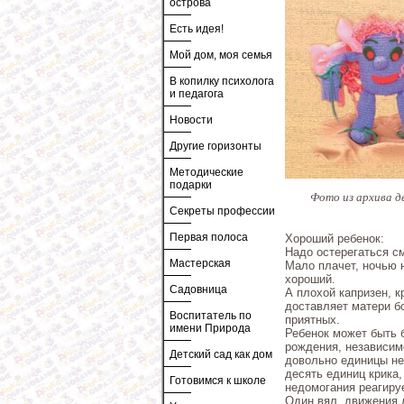
острова
Есть идея!
Мой дом, моя семья
В копилку психолога
и педагога
Новости
Другие горизонты
Методические
подарки
Фото из архива д
Секреты профессии
Первая полоса
Хороший ребенок:
Надо остерегаться с
Мастерская
Мало плачет, ночью н
хороший.
Садовница
А плохой капризен, к
доставляет матери б
Воспитатель по
приятных.
имени Природа
Ребенок может быть 
рождения, независим
Детский сад как дом
довольно единицы не
десять единиц крика,
Готовимся к школе
недомогания реагиру
Один вял, движения 