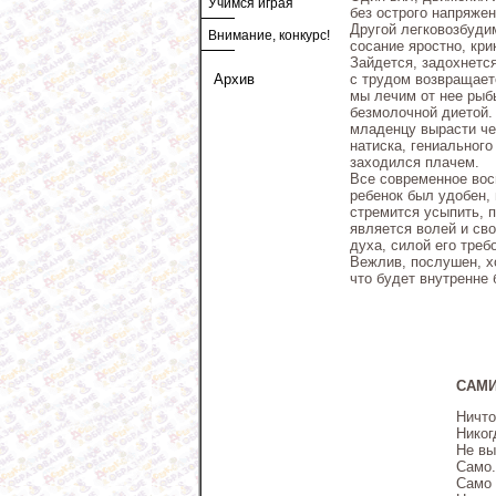
Учимся играя
без острого напряжен
Другой легковозбудим
Внимание, конкурс!
сосание яростно, кри
Зайдется, задохнется
с трудом возвращаетс
Архив
мы лечим от нее ры
безмолочной диетой.
младенцу вырасти че
натиска, гениального
заходился плачем.
Все современное вос
ребенок был удобен,
стремится усыпить, п
является волей и сво
духа, силой его треб
Вежлив, послушен, хо
что будет внутренне
САМИ
Ничто
Никог
Не вы
Само.
Само