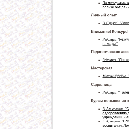
По материалам и
пользе обтiран
Личный опыт
В. Слуцкий
. "Зап
Внимание! Конкурс!
Редакция
. "Резу
находки""
Педагогическое асс
Редакция
. "Псих
Мастерская
Михаил Кудейко
.
Садовница
Редакция
. ""Гал
Курсы повышения 
В. Алямовская
. "
оздоровлению 
учреждении. Ле
Е. Кравцова
. "П
воспитания. Ле