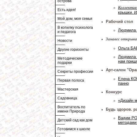
острова
Коллектив
Есть идея!
крышки.
Иг
Мой дом, моя семья
Рабочий стол
В копилку психолога
Людмила
и педагога
Занавес открыв
Новости
Ольга БА
Другие горизонты
Людмила 
Методические
нам приш
подарки
Арт-салон "Ор
Секреты профессии
Елена КО
Первая полоса
панно
Мастерская
Конкурс
Садовница
«Дизайн 
Воспитатель по
Будь здоров. р
имени Природа
Вадим РО
Детский сад как дом
методами
Готовимся к школе