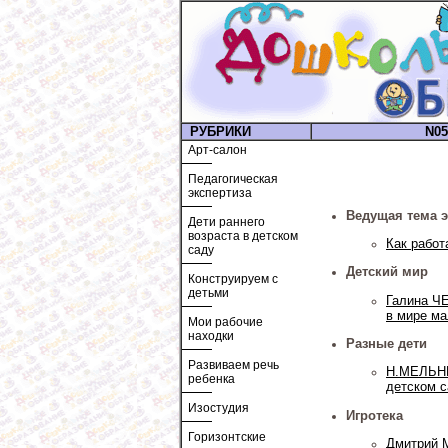
РУБРИКИ
N05
Арт-салон
Педагогическая
экспертиза
Ведущая тема э
Дети раннего
возраста в детском
Как рабо
саду
Детский мир
Конструируем с
детьми
Галина Ч
в мире м
Мои рабочие
находки
Разные дети
Развиваем речь
Н.МЕЛЬНИ
ребенка
детском 
Изостудия
Игротека
Горизонтские
Дмитрий