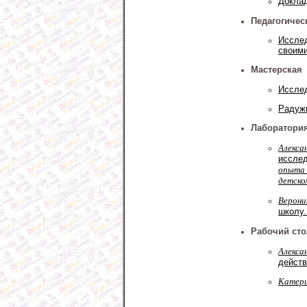
Доклад
Педагогичес
Иссле
своими
Мастерская
Иссле
Радужн
Лаборатори
Алекса
исслед
опыта 
детско
Верони
школу
Рабочий сто
Алекса
действ
Катери