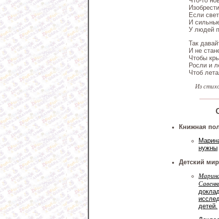
Что-то но
Изобрести
Если све
И сильны
У людей п
Так давай
И не стан
Чтобы кр
Росли и л
Чтоб лета
Из стих
Книжная по
Марина
нужны
Детский мир
Марина
Савенк
доклад
исслед
детей.