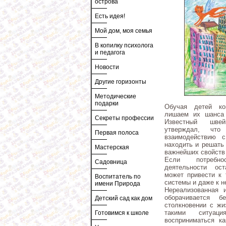
острова
Есть идея!
Мой дом, моя семья
В копилку психолога
и педагога
Новости
Другие горизонты
Методические
подарки
Обучая детей ко
лишаем их шанса 
Секреты профессии
Известный швей
утверждал, что
Первая полоса
взаимодействию 
находить и решать
Мастерская
важнейших свойств
Если потребно
Садовница
деятельности ост
может привести к 
Воспитатель по
системы и даже к 
имени Природа
Нереализованная и
оборачивается б
Детский сад как дом
столкновении с жи
такими ситуац
Готовимся к школе
восприниматься ка