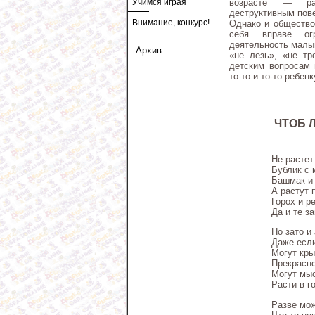
возрасте — раз
Учимся играя
деструктивным пов
Внимание, конкурс!
Однако и общество,
себя вправе огр
деятельность малы
Архив
«не лезь», «не тр
детским вопросам 
то-то и то-то ребе
ЧТОБ 
Не растет
Бублик с 
Башмак и
А растут 
Горох и р
Да и те з
Но зато и
Даже если
Могут кр
Прекрасно
Могут мы
Расти в г
Разве мож