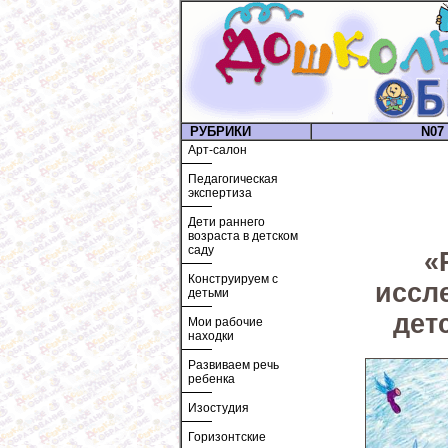
РУБРИКИ
N07 
Арт-салон
Педагогическая
экспертиза
Дети раннего
возраста в детском
саду
«
Конструируем с
иссл
детьми
дет
Мои рабочие
находки
Развиваем речь
ребенка
Изостудия
Горизонтские