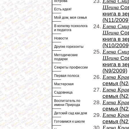
Елена Смир
острова
Шеина
Сов
Есть идея!
книга в з
Мой дом, моя семья
(N11/2009
Елена Смир
В копилку психолога
и педагога
Шеина
Сов
книга в з
Новости
(N10/2009
Другие горизонты
Елена Смир
Методические
Шеина
Сов
подарки
книга в з
Секреты профессии
(N9/2009)
Первая полоса
Елена Кра
семья (N2
Мастерская
Елена Кра
Садовница
семья (N2
Воспитатель по
Елена Кра
имени Природа
семья (N2
Детский сад как дом
Елена Кра
семья (N2
Готовимся к школе
Елена Кра