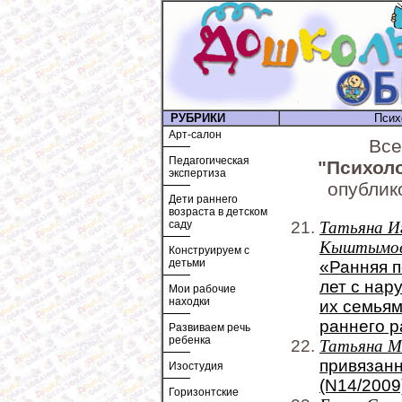
РУБРИКИ
Псих
Арт-салон
Все
Педагогическая
"Психол
экспертиза
опублик
Дети раннего
возраста в детском
саду
Татьяна И
Кыштымо
Конструируем с
детьми
«Ранняя п
лет с нар
Мои рабочие
находки
их семьям
раннего р
Развиваем речь
ребенка
Татьяна М
привязанн
Изостудия
(N14/2009
Горизонтские