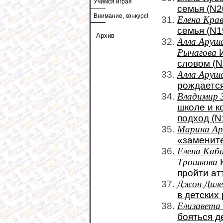
Учимся играя
семья (N2
Внимание, конкурс!
Елена Кра
семья (N1
Архив
Алла Аруша
Рычагова
И
словом (N
Алла Аруш
рождается
Владимир 
школе и 
подход (N
Марина А
«замените
Елена Каба
Трошкова
К
пройти ат
Джон Диле
в детских
Елизавета
бояться д