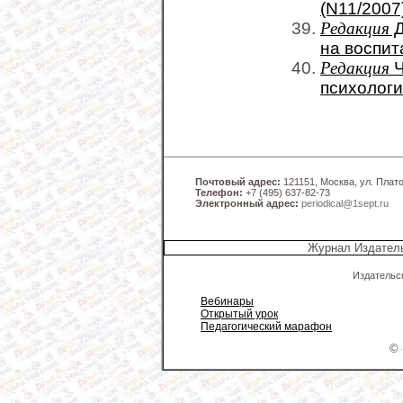
(N11/2007
Редакция
Д
на воспит
Редакция
Ч
психологи
Почтовый адрес:
121151, Москва, ул. Платов
Телефон:
+7 (495) 637-82-73
Электронный адрес:
periodical@1sept.ru
Журнал Издатель
Издательс
Вебинары
Открытый урок
Педагогический марафон
© 