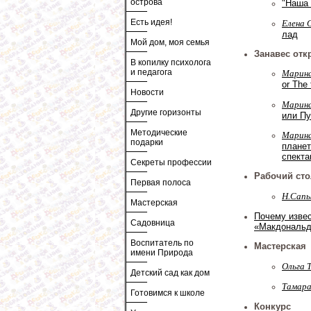
острова
"Наша 
Есть идея!
Елена 
лад
Мой дом, моя семья
Занавес отк
В копилку психолога
и педагога
Марин
or The 
Новости
Марин
Другие горизонты
или Пу
Методические
Марин
подарки
планет
спекта
Секреты профессии
Рабочий сто
Первая полоса
Н.Сапы
Мастерская
Почему изве
Садовница
«Макдональд
Воспитатель по
Мастерская
имени Природа
Ольга 
Детский сад как дом
Тамар
Готовимся к школе
Конкурс