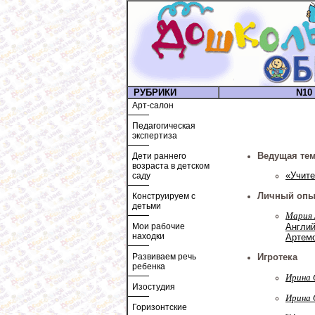
РУБРИКИ
N10 
Арт-салон
Педагогическая
экспертиза
Ведущая тем
Дети раннего
возраста в детском
«Учите
саду
Личный опы
Конструируем с
детьми
Мария 
Англий
Мои рабочие
находки
Артем
Развиваем речь
Игротека
ребенка
Ирина 
Изостудия
Ирина 
Горизонтские