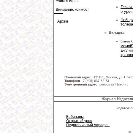
Учимся играя
Галина
Внимание, конкурс!
огуреч
Победи
Архив
толера
Вкладка
Ольга 
мамой"
англий
кратко
Почтовый адрес:
121151, Москва, ул. Платов
Телефон:
+7 (495) 637-82-73
Электронный адрес:
periodical@1sept.ru
Журнал Издатель
Издательс
Вебинары
Открытый урок
Педагогический марафон
© 