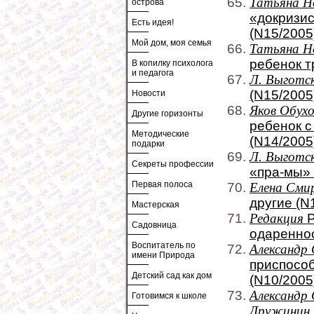
Татьяна Н
острова
«докризи
Есть идея!
(N15/2005
Мой дом, моя семья
Татьяна Н
ребенок т
В копилку психолога
и педагога
Л. Выготс
(N15/2005
Новости
Яков Обухо
Другие горизонты
ребенок с
Методические
(N14/2005
подарки
Л. Выготс
Секреты профессии
«пра-мы» 
Первая полоса
Елена Сми
другие (N
Мастерская
Редакция
Р
Садовница
одареннос
Воспитатель по
Александр 
имени Природа
приспособ
Детский сад как дом
(N10/2005
Александр 
Готовимся к школе
Дружинин